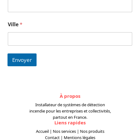
é
p
h
o
Ville
*
n
e
T
é
l
é
Envoyer
p
h
o
n
e
*
À propos
Installateur de systèmes de détection
incendie pour les entreprises et collectivités,
partout en France.
Liens rapides
Accueil
|
Nos services
|
Nos produits
Contact
|
Mentions légales