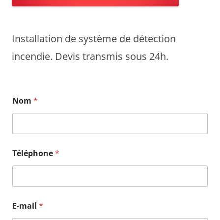
Installation de système de détection
incendie. Devis transmis sous 24h.
Nom
*
Téléphone
*
T
E-mail
*
é
l