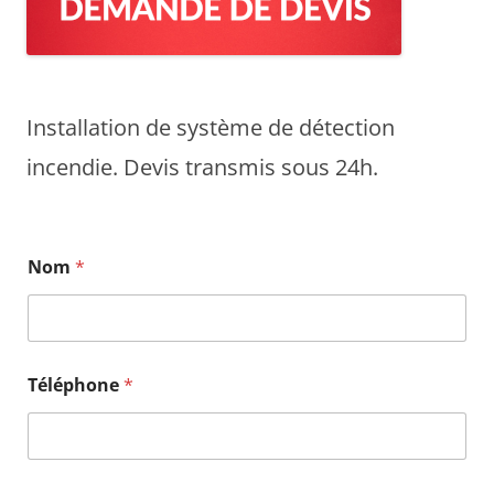
Installation de système de détection
incendie. Devis transmis sous 24h.
Nom
*
V
Téléphone
*
i
l
l
e
*