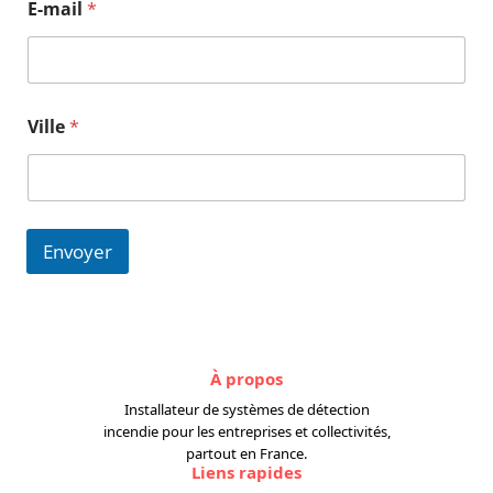
V
E-mail
*
i
l
l
e
Ville
*
Envoyer
À propos
Installateur de systèmes de détection
incendie pour les entreprises et collectivités,
partout en France.
Liens rapides