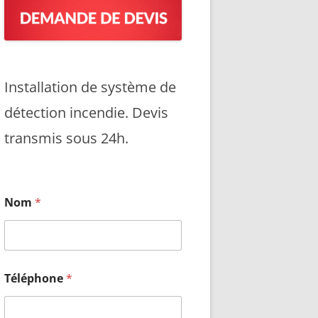
OUR LES SYSTÈMES
ION
DES BÂTIMENTS
Installation de système de
détection incendie. Devis
DES ÉTABLISSEMENTS
transmis sous 24h.
 DES LOCAUX
LS
Nom
*
 DES IMMEUBLES
TION
INCENDIE DANS LES ERP
Téléphone
*
TION NON CONFORME
TIONS APSAD ET NF