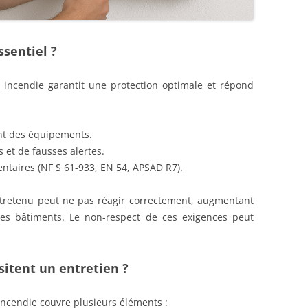
MAISONS DE RETRAITE
NORMES E
INCENDIE 
ssentiel ?
 incendie garantit une protection optimale et répond
nt des équipements.
 et de fausses alertes.
taires (NF S 61-933, EN 54, APSAD R7).
ntretenu peut ne pas réagir correctement, augmentant
les bâtiments. Le non-respect de ces exigences peut
itent un entretien ?
incendie couvre plusieurs éléments :