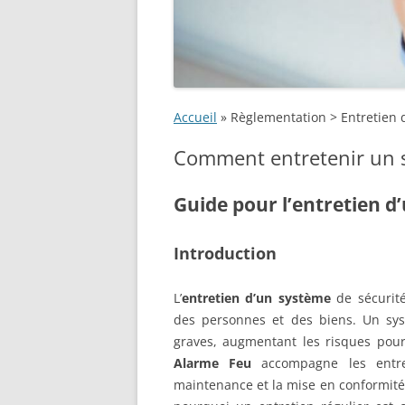
IEAG (INSTALLATION D’EX
NOS PARTENAIRES
ALARM
AUTOMATIQUE À GAZ)
ENGAGEMENT SÉCURITÉ
SUPER
DIFFUSEUR COMBINÉ SON
LUMIÈRE
TÉMOIGNAGES CLIENTS
SONOR
Accueil
»
Règlementation > Entretien 
DIFFUSEUR LUMINEUX
NOTRE ENGAGEMENT RSE
PORT
Comment entretenir un s
DIFFUSEUR SONORE
PLANS
Guide pour l’entretien d
DÉTECTEUR À ASPIRATIO
GESTI
DÉTECTEUR MULTI-CAPT
Introduction
EXTI
DÉTECTEUR DE CHALEUR
EXTIN
L’
entretien d’un système
de sécurité
des personnes et des biens. Un sys
DÉTECTEUR DE FUMÉE
graves, augmentant les risques pour 
DÉTECTEUR DE FUMÉE
Alarme Feu
accompagne les entre
ADRESSABLE
maintenance et la mise en conformité