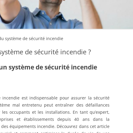
TÉLÉMAINTENANCE
TINCTION
COMPARAT
E INCENDIE
DISCOTHÈQUE / CLUB
NEUTRONIC
MISE EN CONFORMITÉ
VS ADRES
RÉGLEMENTAIRE
VISION
HÔTEL
 ET
FOIRE AUX
FORMATION DU PERSONNEL
ISATION DE SÉCURITÉ
ÉGLISE ET LIEUX DE CULTE
du système de sécurité incendie
GUIDE SUR
MAINTENANCE CORRECTIVE
DÉTECTIO
E COUPE-FEU
BANQUE
ystème de sécurité incendie ?
MAINTENANCE PRÉVENTIVE
NORMES I
 DE SÉCURITÉ
PHARMACIE
’un système de sécurité incendie
N
INSTALLATION DE SYSTÈMES DE
OBLIGATI
ON DES ISSUES DE SECOURS
SUPERMARCHÉ
DÉTECTION INCENDIE
ENTREPRI
EURS
NCTION AUTOMATIQUE
STADE
GUIDE DE
CTEURS
THÉÂTRE
 incendie est indispensable pour assurer la sécurité
CONFORMI
tème mal entretenu peut entraîner des défaillances
ÉCOLE / UNIVERSITÉ
PÉRIODIQ
les occupants et les installations. En tant qu’expert,
prises et établissements depuis 40 ans dans la
SALLE DE SPORT
RÉGLEMEN
 des équipements incendie. Découvrez dans cet article
DÉTECTEUR
PISCINE PUBLIQUE