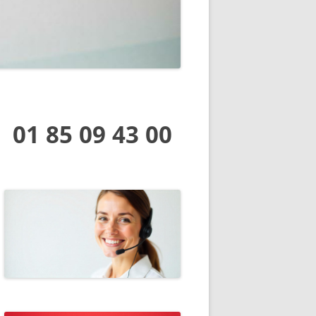
IF : CONVENTIONNEL
SABLE
 QUESTIONS (FAQ)
 LES SYSTÈMES DE
N INCENDIE
01 85 09 43 00
SO APPLICABLES
ONS LÉGALES POUR LES
SES
S NORMES APSAD
TÉ ET VÉRIFICATION
UE
TATION DES
S D’INCENDIE