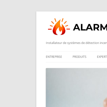
Installateur de systèmes de détection ince
ENTREPRISE
PRODUITS
EXPERT
NOTRE HISTOIRE
BAES (BLOCS AUTONOME
ÉCLAI
D’ÉCLAIRAGE DE SÉCURITÉ
DÉCOUVREZ L’ÉQUIPE
DÉTEC
EXTINCTEURS PORTATIFS
CARRIÈRES
DÉTEC
SYSTÈME À MOUSSE
SAVOIR-FAIRE
DÉTEC
SYSTÈME À BROUILLARD 
RÉALISATIONS ET PROJETS
DÉSE