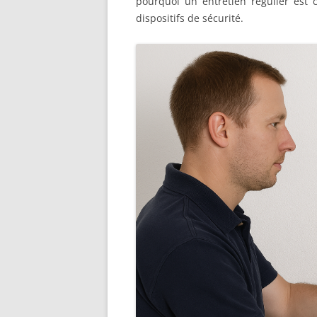
pourquoi un entretien régulier est 
DÉTECTEUR DE FUMÉE
dispositifs de sécurité.
CONVENTIONNEL
SMSI (SYSTÈME DE MISE E
SÉCURITÉ INCENDIE)
CMSI (CENTRALISATEUR D
EN SÉCURITÉ INCENDIE)
SDI (SYSTÈME DE DÉTECT
INCENDIE)