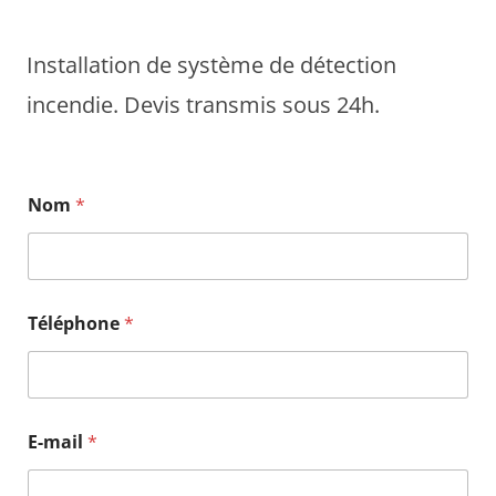
Installation de système de détection
incendie. Devis transmis sous 24h.
*
Nom
*
V
i
l
l
e
V
Téléphone
*
i
l
l
e
E-mail
*