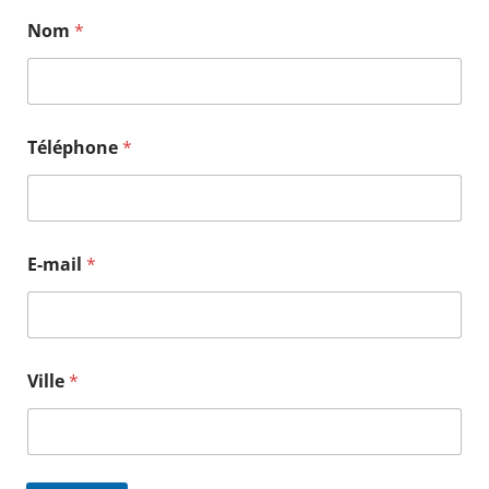
Nom
*
Téléphone
*
E-mail
*
*
Ville
*
E
-
m
a
i