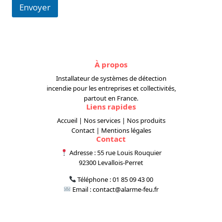
l
Envoyer
N
o
m
À propos
Installateur de systèmes de détection
incendie pour les entreprises et collectivités,
partout en France.
Liens rapides
Accueil
|
Nos services
|
Nos produits
Contact
|
Mentions légales
Contact
Adresse : 55 rue Louis Rouquier
92300 Levallois-Perret
Téléphone :
01 85 09 43 00
Email :
contact@alarme-feu.fr
© 2025 Alarme Feu. Tous droits réservés.