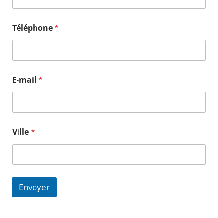
Téléphone
*
E-mail
*
E
Ville
*
-
m
a
i
l
*
Envoyer
E
-
m
a